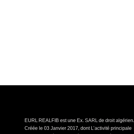
EURL REALFIB est une Ex. SARL de droit algérien
Créée le 03 Janvier 2017, dont L’activité principale