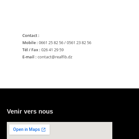
Contact :
Mobile :
0661 25 82 56 / 0561 23 82 56
Tél / Fax :
026 41 29 59
E-mail :
contact@realfib.dz
Venir vers nous